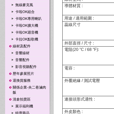
無線麥克風
導
體材質
:
卡啦OK組合
用途
/
適用範圍
:
卡啦OK專用喇叭
蕊線尺寸
卡啦OK擴大機
卡啦OK迴音機
卡拉OK點歌機
外部直徑
/
尺寸
:
線材及配件
電阻
(
20 °C
/
68 °F
)
:
音響線材
音響配件
影音視聽配件
電容
:
歷年參展照片
退換貨服務
外覆絕緣
/
測試電壓
關係企業-央二巷滷肉
飯
連接頭形式適性
:
清倉拍賣區
展示福利機
外
皮顏色
:
特賣商品