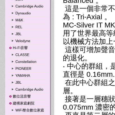
Balanced 。
Cambridge Audio
這是一個非常不
Dynaudio
為 : Tri-Axial 。
M&K
MC-Silver I
REL
用了世界最高等級的
JBL
以機械方法加上
Velodyne
這樣可增加聲音
Hi-Fi音響
CLASSE
的退化。
Constellation
‧ 中心的群組，是
PIONEER
直徑是 0.16mm.
YAMAHA
在此中心群組之
JBL
層。
Cambridge Audio
數位流音響
接著是一層穗狀編
建構家庭劇院
0.075mm 濃
WiFi整合數位家庭