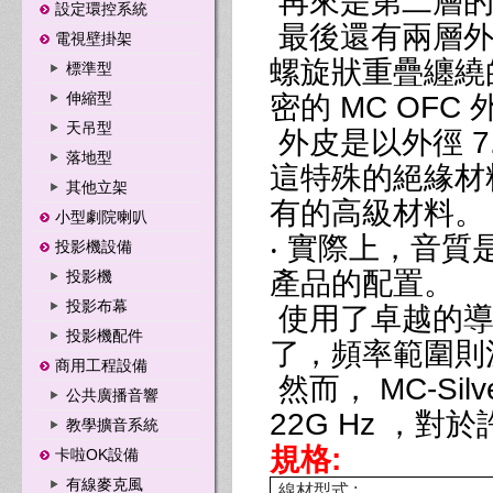
再來是第二層的
設定環控系統
最後還有兩層外圍屏
電視壁掛架
螺旋狀重疊纏繞的銀
標準型
伸縮型
密的 MC OF
天吊型
外皮是以外徑 7.0m
落地型
這特殊的絕緣材料非
其他立架
有的高級材料。
小型劇院喇叭
‧ 實際上，音
投影機設備
產品的配置。
投影機
投影布幕
使用了卓越的導
投影機配件
了，頻率範圍則
商用工程設備
然而， MC-Silve
公共廣播音響
22G Hz ，
教學擴音系統
規格:
卡啦OK設備
有線麥克風
線材型式
: