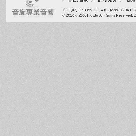
TEL: (02)2260-6683 FAX:(02)2260-7796 Ema
© 2010 dts2001.idv.tw All Rights Reserved.