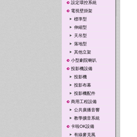
設定環控系統
電視壁掛架
標準型
伸縮型
天吊型
落地型
其他立架
小型劇院喇叭
投影機設備
投影機
投影布幕
投影機配件
商用工程設備
公共廣播音響
教學擴音系統
卡啦OK設備
有線麥克風