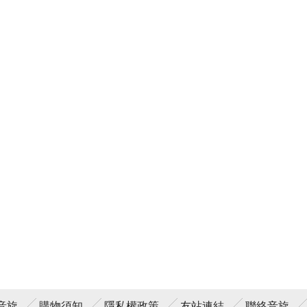
音旋
購物須知
隱私權政策
友站連結
聯絡音旋