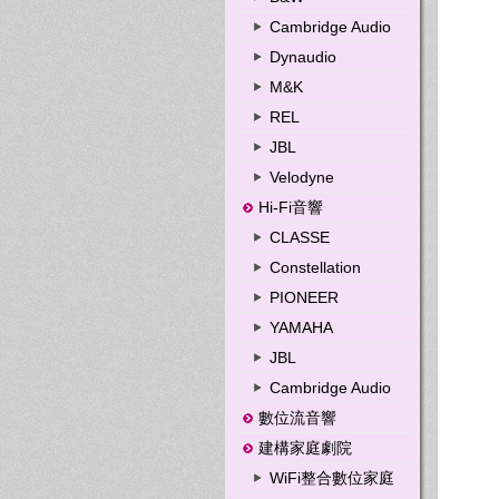
Cambridge Audio
Dynaudio
M&K
REL
JBL
Velodyne
Hi-Fi音響
CLASSE
Constellation
PIONEER
YAMAHA
JBL
Cambridge Audio
數位流音響
建構家庭劇院
WiFi整合數位家庭