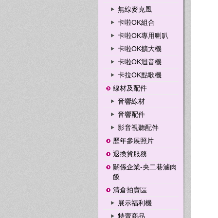
無線麥克風
卡啦OK組合
卡啦OK專用喇叭
卡啦OK擴大機
卡啦OK迴音機
卡拉OK點歌機
線材及配件
音響線材
音響配件
影音視聽配件
歷年參展照片
退換貨服務
關係企業-央二巷滷肉
飯
清倉拍賣區
展示福利機
特賣商品