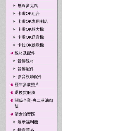
無線麥克風
卡啦OK組合
卡啦OK專用喇叭
卡啦OK擴大機
卡啦OK迴音機
卡拉OK點歌機
線材及配件
音響線材
音響配件
影音視聽配件
歷年參展照片
退換貨服務
關係企業-央二巷滷肉
飯
清倉拍賣區
展示福利機
特賣商品