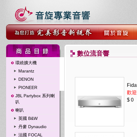
數位流音響
環繞擴大機
Marantz
DENON
Fid
PIONEER
歡迎
JBL Partybox 系列喇
$ 0
叭
喇叭
英國 B&W
丹麥 Dynaudio
法國 FOCAL