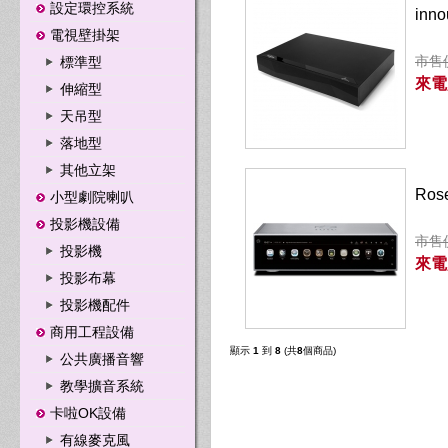
設定環控系統
inn
電視壁掛架
市售價
標準型
來電
伸縮型
天吊型
落地型
其他立架
Ro
小型劇院喇叭
投影機設備
市售價
投影機
來電
投影布幕
投影機配件
商用工程設備
顯示
1
到
8
(共
8
個商品)
公共廣播音響
教學擴音系統
卡啦OK設備
有線麥克風