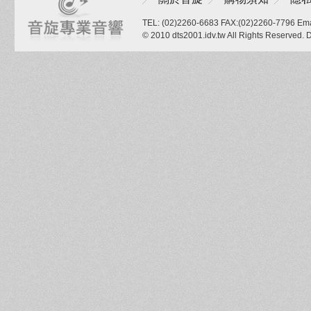
TEL: (02)2260-6683 FAX:(02)2260-7796 Ema
© 2010 dts2001.idv.tw All Rights Reserved.