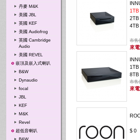
INN
丹麥 M&K
1TB
美國 JBL
2TB
英國 KEF
4TB
美國 Audiofrog
英國 Cambridge
市售
Audio
來電
美國 REVEL
INN
嵌頂及嵌入式喇叭
1TB
B&W
8TB
Dynaudio
市售
focal
來電
JBL
KEF
M&K
RO
Revel
超低音喇叭
$ 0
B&W