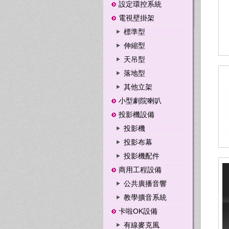
設定環控系統
電視壁掛架
標準型
伸縮型
天吊型
落地型
其他立架
小型劇院喇叭
投影機設備
投影機
投影布幕
投影機配件
商用工程設備
公共廣播音響
教學擴音系統
卡啦OK設備
有線麥克風