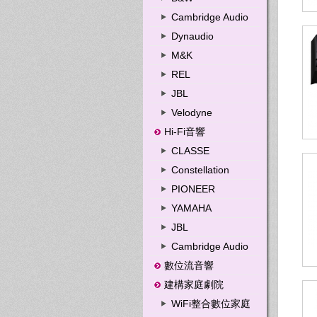
Cambridge Audio
Dynaudio
M&K
REL
JBL
Velodyne
Hi-Fi音響
CLASSE
Constellation
PIONEER
YAMAHA
JBL
Cambridge Audio
數位流音響
建構家庭劇院
WiFi整合數位家庭