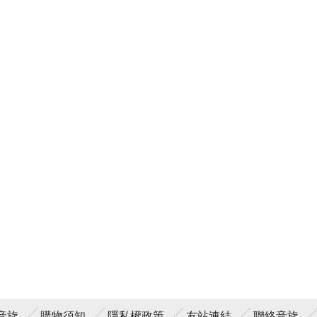
音旋
購物須知
隱私權政策
友站連結
聯絡音旋