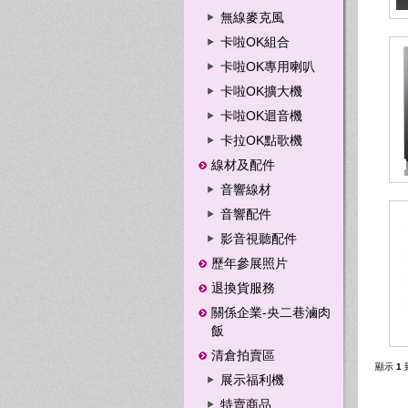
無線麥克風
卡啦OK組合
卡啦OK專用喇叭
卡啦OK擴大機
卡啦OK迴音機
卡拉OK點歌機
線材及配件
音響線材
音響配件
影音視聽配件
歷年參展照片
退換貨服務
關係企業-央二巷滷肉
飯
清倉拍賣區
顯示
1
展示福利機
特賣商品