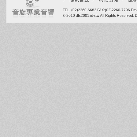
TEL: (02)2260-6683 FAX:(02)2260-7796 Ema
© 2010 dts2001.idv.tw All Rights Reserved.