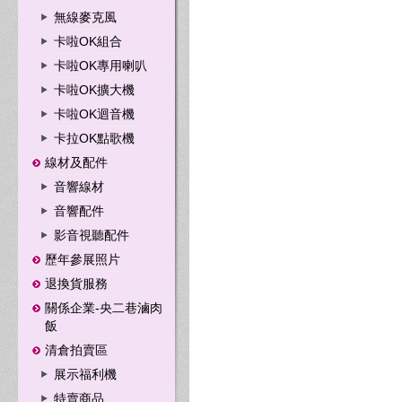
無線麥克風
卡啦OK組合
卡啦OK專用喇叭
卡啦OK擴大機
卡啦OK迴音機
卡拉OK點歌機
線材及配件
音響線材
音響配件
影音視聽配件
歷年參展照片
退換貨服務
關係企業-央二巷滷肉
飯
清倉拍賣區
展示福利機
特賣商品