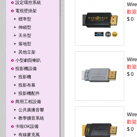
設定環控系統
Wire
電視壁掛架
歡迎
標準型
$ 0
伸縮型
天吊型
落地型
其他立架
Wire
小型劇院喇叭
歡迎
投影機設備
$ 0
投影機
投影布幕
投影機配件
商用工程設備
公共廣播音響
Wire
教學擴音系統
歡迎
卡啦OK設備
$ 0
有線麥克風