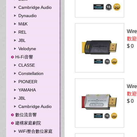
Cambridge Audio
Dynaudio
M&K
Wire
REL
歡迎
JBL
$ 0
Velodyne
Hi-Fi音響
CLASSE
Constellation
PIONEER
Wire
YAMAHA
歡迎
JBL
$ 0
Cambridge Audio
數位流音響
建構家庭劇院
WiFi整合數位家庭