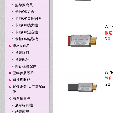
無線麥克風
卡啦OK組合
卡啦OK專用喇叭
卡啦OK擴大機
Wire
卡啦OK迴音機
歡迎
卡拉OK點歌機
$ 0
線材及配件
音響線材
音響配件
影音視聽配件
Wire
歷年參展照片
歡迎
退換貨服務
$ 0
關係企業-央二巷滷肉
飯
清倉拍賣區
展示福利機
特賣商品