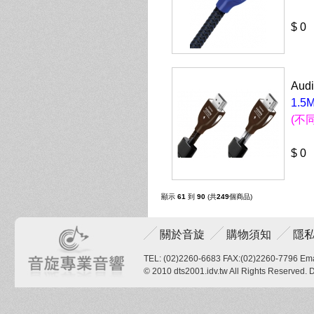
$ 0
Aud
1.5M
(不
$ 0
顯示
61
到
90
(共
249
個商品)
關於音旋
購物須知
隱
TEL: (02)2260-6683 FAX:(02)2260-7796 Ema
© 2010 dts2001.idv.tw All Rights Reserved.