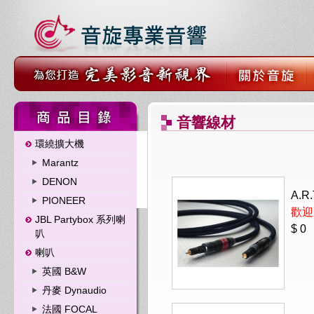
音響線材
環繞擴大機
Marantz
DENON
A.R
PIONEER
歡迎
JBL Partybox 系列喇
$ 0
叭
喇叭
英國 B&W
丹麥 Dynaudio
法國 FOCAL