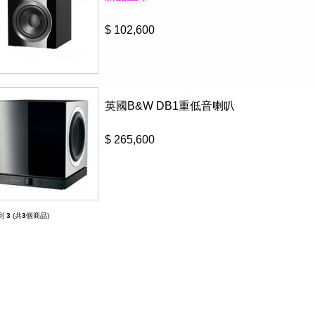
$ 102,600
英國B&W DB1重低音喇叭
$ 265,600
到
3
(共
3
個商品)