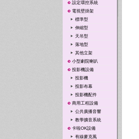
設定環控系統
電視壁掛架
標準型
伸縮型
天吊型
落地型
其他立架
小型劇院喇叭
投影機設備
投影機
投影布幕
投影機配件
商用工程設備
公共廣播音響
教學擴音系統
卡啦OK設備
有線麥克風