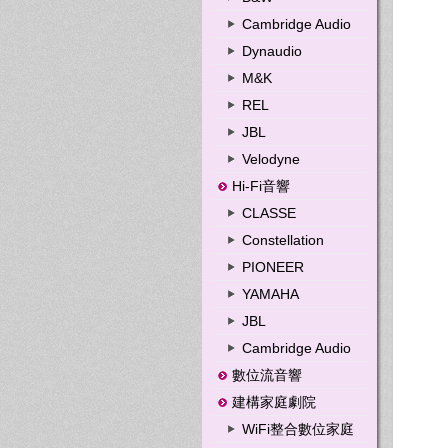
Cambridge Audio
Dynaudio
M&K
REL
JBL
Velodyne
Hi-Fi音響
CLASSE
Constellation
PIONEER
YAMAHA
JBL
Cambridge Audio
數位流音響
建構家庭劇院
WiFi整合數位家庭