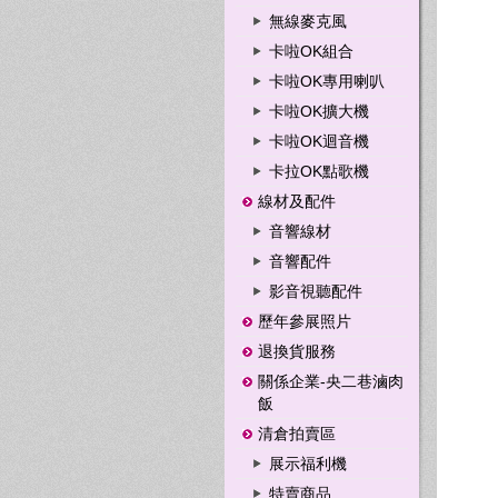
無線麥克風
卡啦OK組合
卡啦OK專用喇叭
卡啦OK擴大機
卡啦OK迴音機
卡拉OK點歌機
線材及配件
音響線材
音響配件
影音視聽配件
歷年參展照片
退換貨服務
關係企業-央二巷滷肉
飯
清倉拍賣區
展示福利機
特賣商品