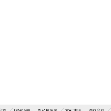
音旋
購物須知
隱私權政策
友站連結
聯絡音旋