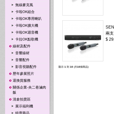
無線麥克風
卡啦OK組合
卡啦OK專用喇叭
卡啦OK擴大機
SEN
卡啦OK迴音機
兩支
卡拉OK點歌機
$ 29
線材及配件
音響線材
音響配件
影音視聽配件
顯示
1
到
10
(共
10
個商品)
歷年參展照片
退換貨服務
關係企業-央二巷滷肉
飯
清倉拍賣區
展示福利機
特賣商品