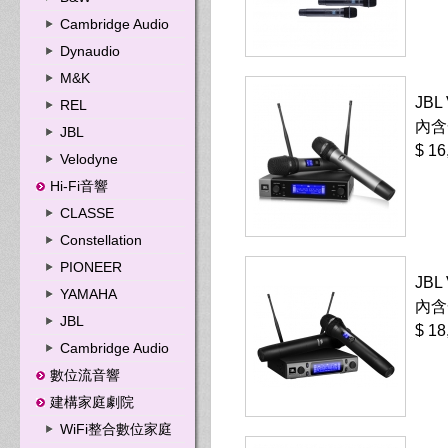
Cambridge Audio
Dynaudio
M&K
JB
REL
內含
JBL
$ 16
Velodyne
Hi-Fi音響
CLASSE
Constellation
PIONEER
JB
YAMAHA
內含
JBL
$ 18
Cambridge Audio
數位流音響
建構家庭劇院
WiFi整合數位家庭