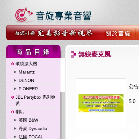
無線麥克風
環繞擴大機
Marantz
DENON
公告
PIONEER
JBL Partybox 系列喇
$ 0
叭
喇叭
英國 B&W
丹麥 Dynaudio
法國 FOCAL