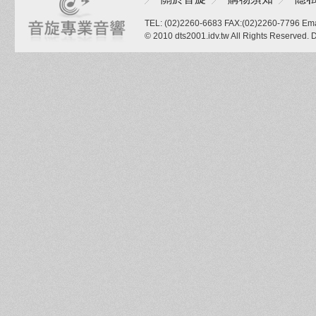
TEL: (02)2260-6683 FAX:(02)2260-7796 Ema
© 2010 dts2001.idv.tw All Rights Reserved.