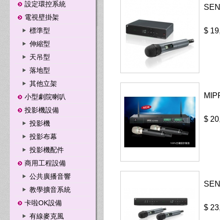
設定環控系統
SEN
電視壁掛架
標準型
$ 19
伸縮型
天吊型
落地型
其他立架
MI
小型劇院喇叭
投影機設備
$ 20
投影機
投影布幕
投影機配件
商用工程設備
公共廣播音響
SE
教學擴音系統
卡啦OK設備
$ 23
有線麥克風