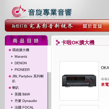
卡啦OK擴大機
環繞擴大機
Marantz
DENON
OK
PIONEER
JBL Partybox 系列喇
市售價
叭
來電
喇叭
英國 B&W
丹麥 Dynaudio
法國 FOCAL