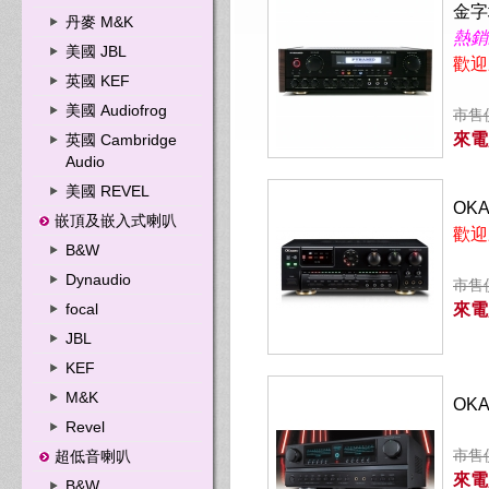
金字
丹麥 M&K
熱銷
美國 JBL
歡迎
英國 KEF
美國 Audiofrog
市售價
來電
英國 Cambridge
Audio
美國 REVEL
OK
嵌頂及嵌入式喇叭
歡迎
B&W
Dynaudio
市售價
focal
來電
JBL
KEF
M&K
OK
Revel
市售價
超低音喇叭
來電
B&W