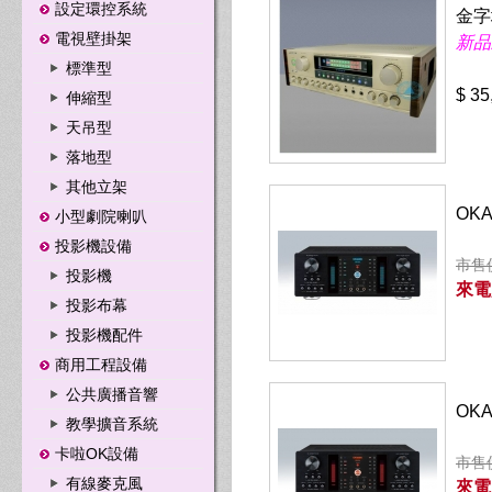
設定環控系統
金字
電視壁掛架
新品
標準型
$ 35
伸縮型
天吊型
落地型
其他立架
OK
小型劇院喇叭
投影機設備
市售價
投影機
來電
投影布幕
投影機配件
商用工程設備
公共廣播音響
OK
教學擴音系統
卡啦OK設備
市售價
有線麥克風
來電