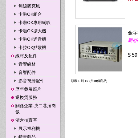
無線麥克風
卡啦OK組合
卡啦OK專用喇叭
卡啦OK擴大機
金字
卡啦OK迴音機
新品
卡拉OK點歌機
$ 59
線材及配件
音響線材
音響配件
影音視聽配件
顯示
1
到
10
(共
10
個商品)
歷年參展照片
退換貨服務
關係企業-央二巷滷肉
飯
清倉拍賣區
展示福利機
特賣商品