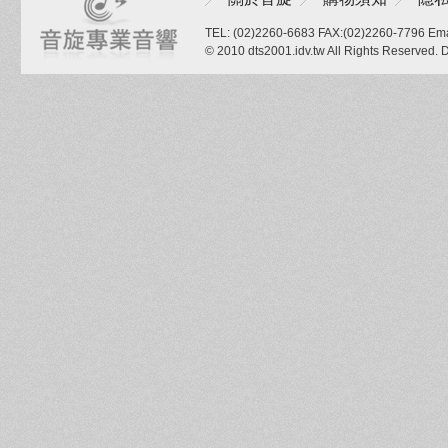
TEL: (02)2260-6683 FAX:(02)2260-7796 Ema
© 2010 dts2001.idv.tw All Rights Reserved.